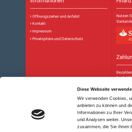
Informationen
Finanz
Nutzen S
Öffnungszeiten und Anfahrt
Santande
Kontakt
Impressum
Privatsphäre und Datenschutz
Zahlu
Bezahlen 
PayPal P
Diese Webseite verwende
Wir verwenden Cookies, um
anbieten zu können und di
Informationen zu Ihrer Ve
und Analysen weiter. Unse
zusammen, die Sie ihnen b