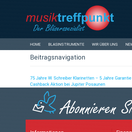
SCHÜLERINSTRUMENTE von 
2021 zu 0% finanzieren
HOME
BLASINSTRUMENTE
WIR ÜBER UNS
NE
Beitragsnavigation
75 Jahre W. Schreiber Klarinetten – 5 Jahre Garantie
Cashback Aktion bei Jupiter Posaunen