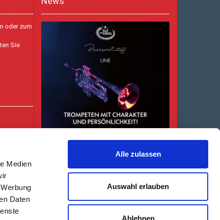
News
en oder zum
ten Sie
Alle zulassen
le Medien
ir
Auswahl erlauben
, Werbung
ren Daten
ienste
Ablehnen