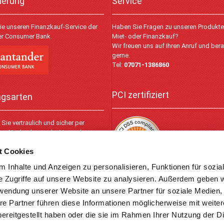
ierung
Service
ie unseren Finanzkauf-Service der
Haben Sie Fragen zu unseren Produkt
r Consumer Bank.
Miet- oder Finanzkauf?
Wir freuen uns auf Ihren Anruf und bera
gerne.
Tel:
07071-1386860
PCI zertifiziert
ngsarten
Sie vertraulich und sicher per
lus, Nachnahme oder Vorauskasse.
t Cookies
 Inhalte und Anzeigen zu personalisieren, Funktionen für sozia
e Zugriffe auf unsere Website zu analysieren. Außerdem geben w
rwendung unserer Website an unsere Partner für soziale Medien
© 2026
re Partner führen diese Informationen möglicherweise mit weite
ereitgestellt haben oder die sie im Rahmen Ihrer Nutzung der D