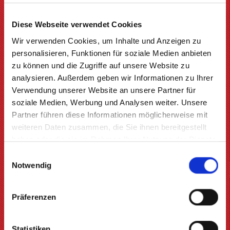
Öffnungszeiten und Anfahrt
Diese Webseite verwendet Cookies
Kontakt
Wir verwenden Cookies, um Inhalte und Anzeigen zu
Impressum
personalisieren, Funktionen für soziale Medien anbieten
Privatsphäre und Datenschutz
zu können und die Zugriffe auf unsere Website zu
analysieren. Außerdem geben wir Informationen zu Ihrer
Verwendung unserer Website an unsere Partner für
soziale Medien, Werbung und Analysen weiter. Unsere
Partner führen diese Informationen möglicherweise mit
weiteren Daten zusammen, die Sie ihnen bereitgestellt
haben oder die sie im Rahmen Ihrer Nutzung der Dienste
gesammelt haben.
Einwilligungsauswahl
Notwendig
Finanzierung
Präferenzen
Nutzen Sie unseren Finanzkauf-Service der Santander Consumer Bank.
Statistiken