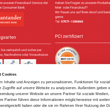
ie unseren Finanzkauf-Service der
Haben Sie Fragen zu unseren Produkt
r Consumer Bank.
Miet- oder Finanzkauf?
Wir freuen uns auf Ihren Anruf und bera
gerne.
Tel:
07071-1386860
PCI zertifiziert
ngsarten
Sie vertraulich und sicher per
lus, Nachnahme oder Vorauskasse.
t Cookies
 Inhalte und Anzeigen zu personalisieren, Funktionen für sozia
© 2026
e Zugriffe auf unsere Website zu analysieren. Außerdem geben w
rwendung unserer Website an unsere Partner für soziale Medien
re Partner führen diese Informationen möglicherweise mit weite
ereitgestellt haben oder die sie im Rahmen Ihrer Nutzung der D