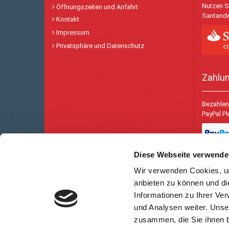
Nutzen S
Öffnungszeiten und Anfahrt
Santande
Kontakt
Impressum
Privatsphäre und Datenschutz
Zahlu
Bezahlen 
PayPal P
Diese Webseite verwende
Wir verwenden Cookies, um
anbieten zu können und di
Informationen zu Ihrer Ve
und Analysen weiter. Unse
zusammen, die Sie ihnen b