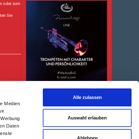
en oder zum
ten Sie
Alle zulassen
le Medien
ir
Auswahl erlauben
, Werbung
ren Daten
ienste
Ablehnen