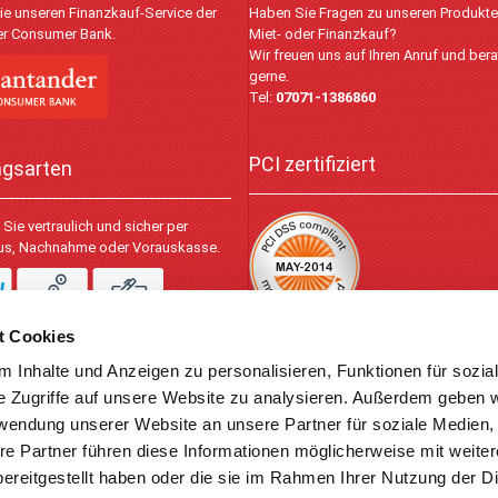
ie unseren Finanzkauf-Service der
Haben Sie Fragen zu unseren Produkt
r Consumer Bank.
Miet- oder Finanzkauf?
Wir freuen uns auf Ihren Anruf und bera
gerne.
Tel:
07071-1386860
PCI zertifiziert
ngsarten
Sie vertraulich und sicher per
lus, Nachnahme oder Vorauskasse.
t Cookies
 Inhalte und Anzeigen zu personalisieren, Funktionen für sozia
© 2026
e Zugriffe auf unsere Website zu analysieren. Außerdem geben w
rwendung unserer Website an unsere Partner für soziale Medien
re Partner führen diese Informationen möglicherweise mit weite
ereitgestellt haben oder die sie im Rahmen Ihrer Nutzung der D