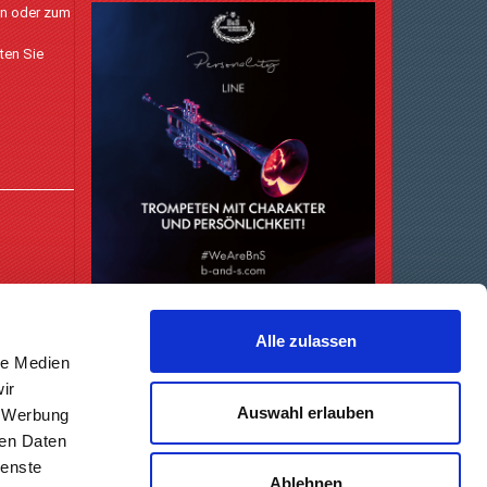
en oder zum
ten Sie
Alle zulassen
le Medien
ir
Auswahl erlauben
, Werbung
ren Daten
ienste
Ablehnen