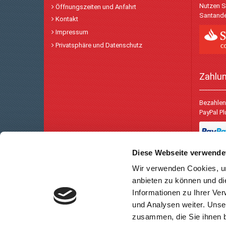
Nutzen S
Öffnungszeiten und Anfahrt
Santande
Kontakt
Impressum
Privatsphäre und Datenschutz
Zahlu
Bezahlen 
PayPal P
Diese Webseite verwende
Wir verwenden Cookies, um
anbieten zu können und di
Informationen zu Ihrer Ve
und Analysen weiter. Unse
zusammen, die Sie ihnen b