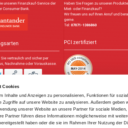
ie unseren Finanzkauf-Service der
Haben Sie Fragen zu unseren Produkt
r Consumer Bank.
Miet- oder Finanzkauf?
Wir freuen uns auf Ihren Anruf und bera
gerne.
Tel:
07071-1386860
PCI zertifiziert
ngsarten
Sie vertraulich und sicher per
lus, Nachnahme oder Vorauskasse.
t Cookies
 Inhalte und Anzeigen zu personalisieren, Funktionen für sozia
© 2026
e Zugriffe auf unsere Website zu analysieren. Außerdem geben w
rwendung unserer Website an unsere Partner für soziale Medien
re Partner führen diese Informationen möglicherweise mit weite
ereitgestellt haben oder die sie im Rahmen Ihrer Nutzung der D