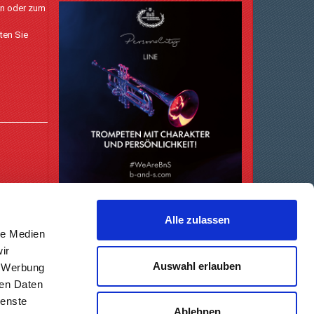
en oder zum
ten Sie
Alle zulassen
le Medien
ir
Auswahl erlauben
, Werbung
ren Daten
ienste
Ablehnen