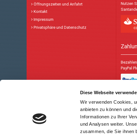
Nutzen S
Öffnungszeiten und Anfahrt
Santande
Kontakt
Impressum
Privatsphäre und Datenschutz
Zahlu
Bezahlen 
PayPal P
Diese Webseite verwende
Wir verwenden Cookies, um
anbieten zu können und di
Informationen zu Ihrer Ve
und Analysen weiter. Unse
zusammen, die Sie ihnen b